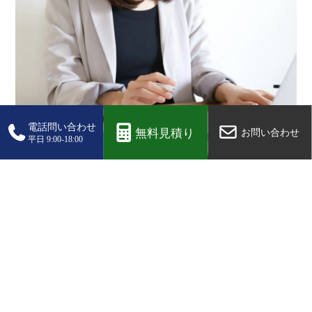
データ入力・集計
業務委託
業務改善
2024.02.08
データ入力代行業者とは？料金相場やメリットを徹
底解説
1
2
>