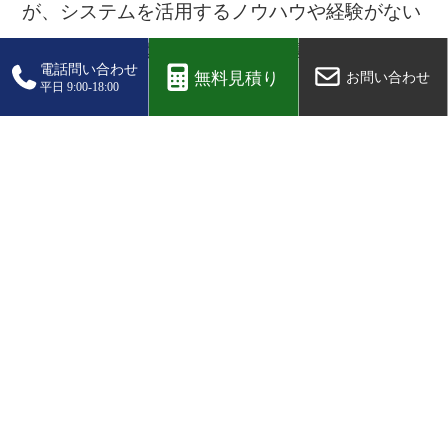
が、システムを活用するノウハウや経験がない
企業にとっては難易度が高いと感じることもあ
るでしょう。
そのような悩みを抱えている企業におすすめし
たいのが、プロセス・マネジメントが提供する
「
電子化・データ入力サービス
」です。
OCRを用いたスキャンでスピーディーな作業
が実現できるほか、
不鮮明な文字や読み込みの
エラーが心配な場合でもオペレーターが作業を
代行します。
低価格かつ高品質な作業を実現しているほか、
電子化した後のデータの管理や有効な活用につ