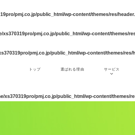
19pro/pmj.co.jp/public_html/wp-content/themes/res/header
/xs370319pro/pmj.co.jp/public_html/wp-content/themes/re
xs370319pro/pmj.co.jp/public_html/wp-content/themes/res/
トップ
選ばれる理由
サービス
e/xs370319pro/pmj.co.jp/public_html/wp-content/themes/r